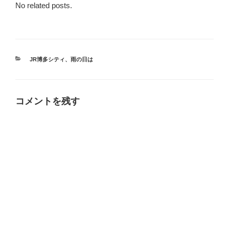
No related posts.
カ
JR博多シティ
、
雨の日は
テ
ゴ
リ
ー
コメントを残す