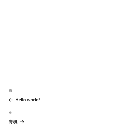
投
前
前
稿
の
Hello world!
ナ
投
ビ
稿
次
次
ゲ
の
青楓
投
ー