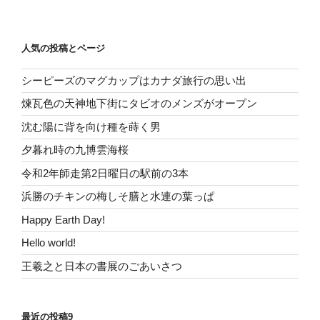
稿
シ
ョ
人気の投稿とページ
ン
シーピーズのマグカップはカナダ旅行の思い出
煉瓦色の天神地下街にタビオのメンズがオープン
沈む陽に背を向け種を蒔く男
夕暮れ時の九博雲海桜
令和2年師走第2日曜日の駅前の3本
浜勝のチキンの梅しそ膳と水連の葉っぱ
Happy Earth Day!
Hello world!
王羲之と日本の書展のごあいさつ
最近の投稿9