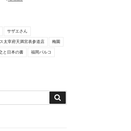
サザエさん
ス太宰府天満宮表参道店
梅園
之と日本の書
福岡パルコ
検
索