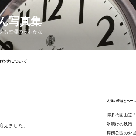
ん写真集
グも整理の令和かな
合わせについて
人気の投稿とペー
博多祇園山笠
氷漬けの鉄砲
迎えました。
舞鶴公園のお