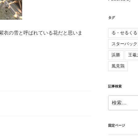
タグ
る・せるくる
紫衣の雪と呼ばれている花だと思いま
スターバック
浜勝
王羲
風見鶏
記事検索
検
索:
固定ページ