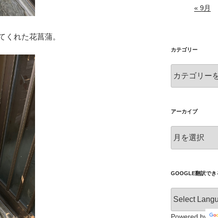
« 9月
てくれた花菖蒲。
カテゴリー
カ
テ
ゴ
リ
ー
アーカイブ
ア
ー
カ
イ
ブ
GOOGLE翻訳で
Powered by