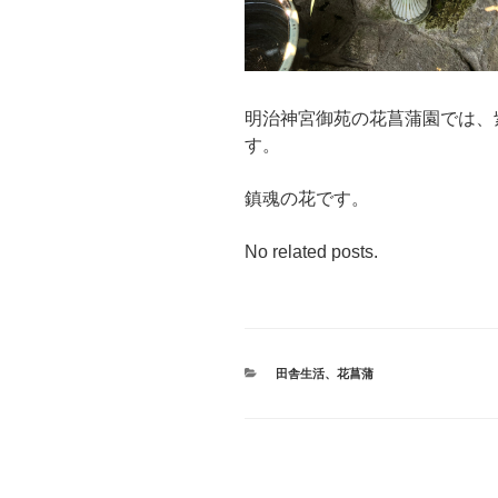
明治神宮御苑の花菖蒲園では、
す。
鎮魂の花です。
No related posts.
カ
田舎生活
、
花菖蒲
テ
ゴ
リ
ー