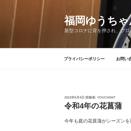
コ
ン
テ
福岡ゆうちゃ
ン
新型コロナに背を押され、ブロ
ツ
へ
ス
キ
プライバシーポリシー
お問い
ッ
プ
投
2022年6月4日
投稿者:
YOUCHANT
稿
令和4年の花菖蒲
日:
今年も庭の花菖蒲がシーズンを