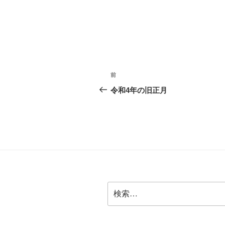
投
前
前
稿
の
令和4年の旧正月
投
ナ
稿
ビ
ゲ
ー
シ
検
ョ
索:
ン