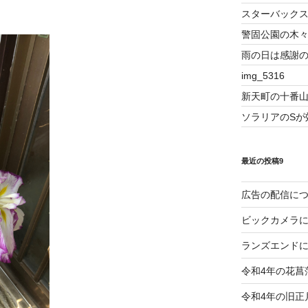
スターバック
警固公園の木
雨の日は感謝
img_5316
新天町の十番
ソラリアのSが
最近の投稿9
広告の配信に
ビックカメラ
ランズエンド
令和4年の花菖
令和4年の旧正