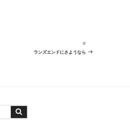
次
次
の
ランズエンドにさようなら
投
稿
検
索