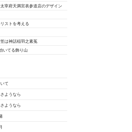
ス太宰府天満宮表参道店のデザイン
々
のリストを考える
山笠は神話稲羽之素菟
効いてる飾り山
ついて
にさようなら
にさようなら
蒲
月