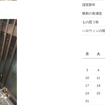
謹賀新年
。
晩秋の長浦堤
もの思う秋
ハロウィンの
月
火
3
4
10
11
17
18
24
25
31