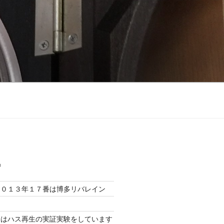
ジ
２０１３年１７番は博多リバレイン
堀はハス再生の実証実験をしています