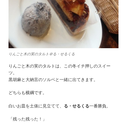
りんごと木の実のタルト＠る・せるくる
りんごと木の実のタルトは、この冬イチ押しのスイー
ツ。
黒胡麻と大納言のソルベと一緒に出てきます。
どちらも横綱です。
白いお皿を土俵に見立てて、
る・せるくる
一番勝負。
「残った残った！」