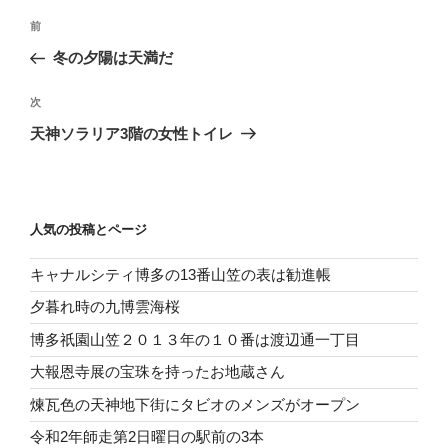
投
前
前
稿
の
冬の夕陽は天満だ
ナ
投
ビ
稿
次
次
ゲ
の
天神ソラリア3階の女性トイレ
投
ー
稿
シ
ョ
人気の投稿とページ
ン
キャナルシティ博多の13番山笠の表は勧進帳
夕暮れ時の九博雲海桜
博多祇園山笠２０１３年の１０番は渡辺通一丁目
大報恩寺展の宝珠を持ったお地蔵さん
煉瓦色の天神地下街にタビオのメンズがオープン
令和2年師走第2日曜日の駅前の3本