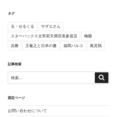
タグ
る・せるくる
サザエさん
スターバックス太宰府天満宮表参道店
梅園
浜勝
王羲之と日本の書
福岡パルコ
風見鶏
記事検索
検
検
索
索:
固定ページ
お問い合わせについて