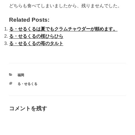
どちらも食べてしまいましたから、残りませんでした。
Related Posts:
る・せるくるは夏でもクラムチャウダーが頼めます。
る・せるくるの桜ひらひら
る・せるくるの苺のタルト
カ
福岡
テ
タ
る・せるくる
ゴ
グ
リ
ー
コメントを残す