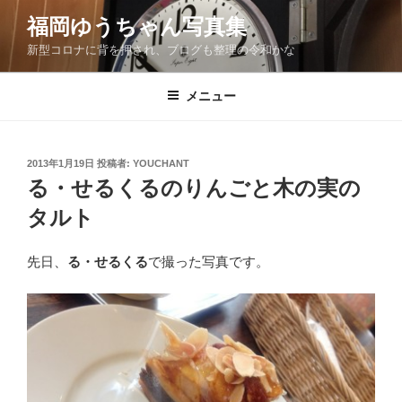
コ
福岡ゆうちゃん写真集
ン
新型コロナに背を押され、ブログも整理の令和かな
テ
ン
ツ
メニュー
へ
ス
キ
投
2013年1月19日
投稿者:
YOUCHANT
稿
ッ
る・せるくるのりんごと木の実の
日:
プ
タルト
先日、
る・せるくる
で撮った写真です。